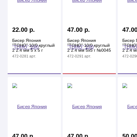
22.00 р.
47.00 р.
47.00
Бисер Япония
Бисер Япония
Бисер 
"TOHO" 10/0 круглый
"TOHO" 10/0 круглый
"TOHO"
2 2.4 мм 5 х 5 г
2 2.4 мм 5х5 г №0045
2 2.4 м
№0010 св.оранжевый
вишневый
№0042
472-0281 арт.
472-0291 арт.
472-0290
47.00 р.
47.00 р.
50.00