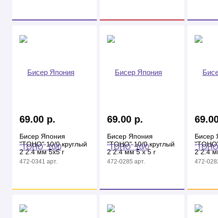
69.00 р.
69.00 р.
69.00
Бисер Япония
Бисер Япония
Бисер 
"TOHO" 10/0 круглый
"TOHO" 10/0 круглый
"TOHO"
2 2.4 мм 5х5 г
2 2.4 мм 5 х 5 г
2 2.4 м
№0005D бордовый
№0027 зеленый
№0012
472-0341 арт.
472-0285 арт.
472-0282