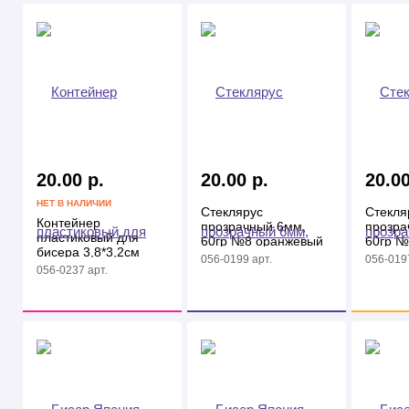
20.00 р.
20.00 р.
20.00
НЕТ В НАЛИЧИИ
Стеклярус
Стекля
Контейнер
прозрачный 6мм,
прозра
пластиковый для
60гр №8 оранжевый
60гр №
бисера 3,8*3,2см
056-0199 арт.
056-0197
056-0237 арт.