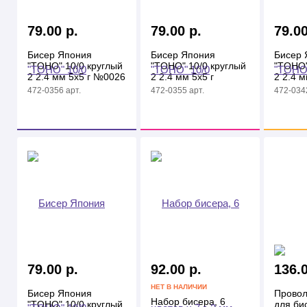
79.00 р.
79.00 р.
79.00
Бисер Япония
Бисер Япония
Бисер 
"TOHO" 10/0 круглый
"TOHO" 10/0 круглый
"TOHO"
2 2.4 мм 5х5 г №0026
2 2.4 мм 5х5 г
2 2.4 
бл.сиреневый
№0022C т.золотистый
св.син
472-0356 арт.
472-0355 арт.
472-0342
79.00 р.
92.00 р.
136.0
НЕТ В НАЛИЧИИ
Бисер Япония
Провол
Набор бисера, 6
"TOHO" 10/0 круглый
для би