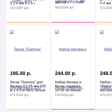
цветов x 7 г, 2 мм
2 2.4 мм 5 х 5 г
0.4 мм 
№0029 т.
№03 по
583-0198 арт.
472-0287 арт.
472-0346
серебристый
195.00 р.
244.00 р.
248.0
Леска "Gamma" для
Набор бисера и
Набор 
бисера d 0.35 мм 100
бусин сердечко,
"Zlatka
м ± 0.5 м №01 белый
14*16 см милая
мат.кр
мышка
472-0324 арт.
574-0260 арт.
472-0327