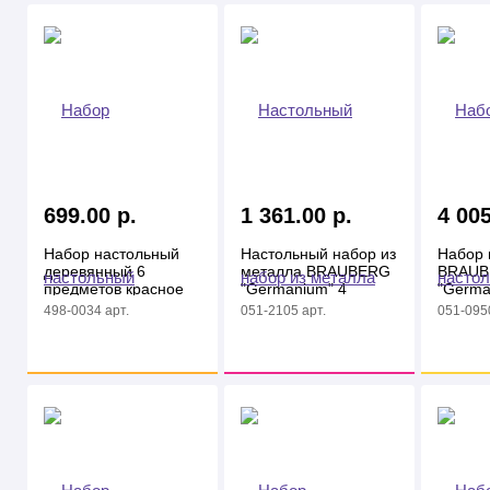
699.00 р.
1 361.00 р.
4 005
Набор настольный
Настольный набор из
Набор 
деревянный 6
металла BRAUBERG
BRAU
предметов красное
"Germanium" 4
"Germa
дерево/черный
предмета,
предм.,
498-0034 арт.
051-2105 арт.
051-0950
серебристый
серебр