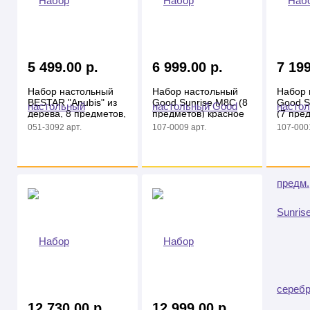
5 499.00 р.
6 999.00 р.
7 199
Набор настольный
Набор настольный
Набор 
BESTAR "Anubis" из
Good Sunrise M8C (8
Good S
дерева, 8 предметов,
предметов) красное
(7 пре
цвет светлая вишня
дерево дерево
красно
051-3092 арт.
107-0009 арт.
107-0001
красный
красны
12 730.00 р.
12 999.00 р.