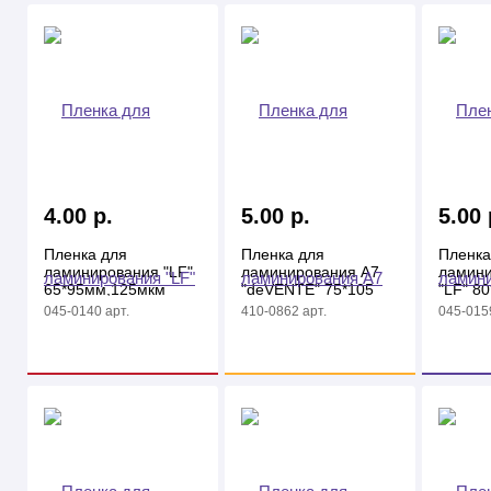
4.00 р.
5.00 р.
5.00 
Пленка для
Пленка для
Пленка
ламинирования "LF"
ламинирования А7
ламини
65*95мм,125мкм
"deVENTE" 75*105
"LF" 8
мм, 125 мкм
мкм
045-0140 арт.
410-0862 арт.
045-0159