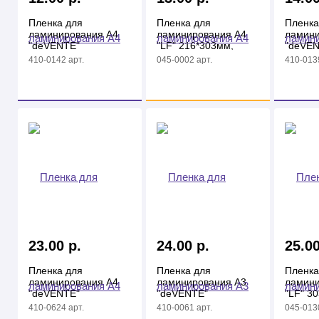
Пленка для
Пленка для
Пленка
ламинирования А4
ламинирования А4
ламини
"deVENTE"
"LF" 216*303мм,
"deVEN
216*303мм, 100мкм
100мкм
216*30
410-0142 арт.
045-0002 арт.
410-0139
23.00 р.
24.00 р.
25.00
Пленка для
Пленка для
Пленка
ламинирования А4
ламинирования А3
ламини
"deVENTE"
"deVENTE"
"LF" 3
216*303мм, 175мкм
303*426мм, 100мкм
100мк
410-0624 арт.
410-0061 арт.
045-0130