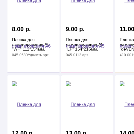
8.00 р.
9.00 р.
11.00
Пленка для
Пленка для
Пленка
ламинирования А6
ламинирования А5
ламини
"WF" 111*154мм,
"LF" 154*216мм,
"deVEN
125мкм
125мкм
216*30
045-0589Удалить арт.
045-0113 арт.
410-0015
12.00 р.
13.00 р.
14.00