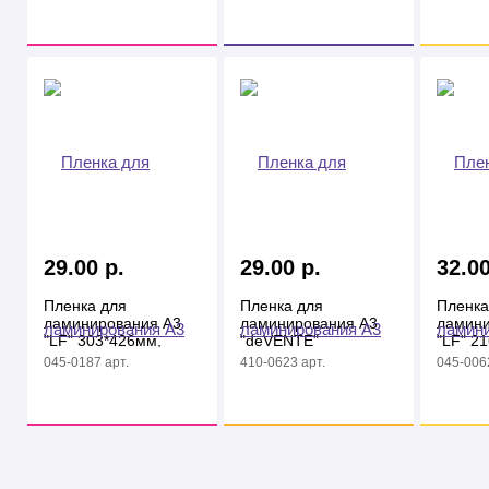
29.00 р.
29.00 р.
32.00
Пленка для
Пленка для
Пленка
ламинирования А3
ламинирования А3
ламини
"LF" 303*426мм,
"deVENTE"
"LF" 2
80мкм
303*426мм, 80мкм
200мк
045-0187 арт.
410-0623 арт.
045-0062