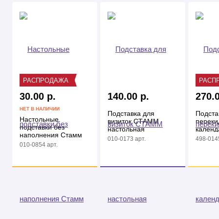
РАСПРОДАЖА
РАСП
30.00 р.
140.00 р.
270.0
НЕТ В НАЛИЧИИ
Подставка для
Подста
Настольные
визиток СТАММ
переки
подставки без
настольная
календ
наполнения Стамм
40х100х55 мм,
черная
010-0173 арт.
498-0145
"СИТИ" студио
прозрачная
мм)
010-0854 арт.
вращающий, ассорти