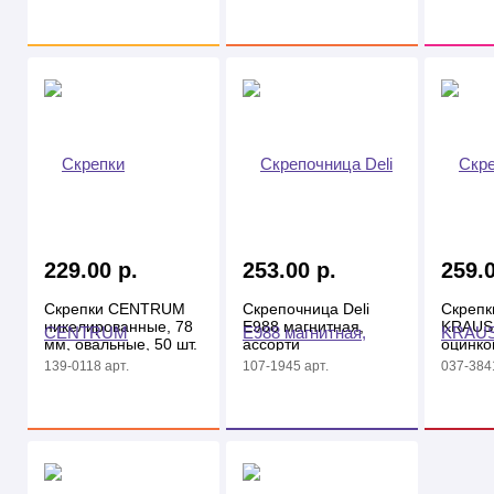
229.00 р.
253.00 р.
259.0
Скрепки CENTRUM
Скрепочница Deli
Скрепк
никелированные, 78
E988 магнитная,
KRAUS
мм, овальные, 50 шт.
ассорти
оцинко
в карт. уп.
мм, ов
139-0118 арт.
107-1945 арт.
037-3841
шт. в ка