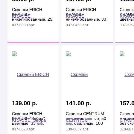
Скрепки ERICH
Скрепки ERICH
Скрепк
KRAUSE
KRAUSE
KRAUSE
никелированные, 25
никелированные, 33
цветны
мм, треугольные, 100
мм, овальные, 100
овальны
037-0080 арт.
037-0458 арт.
037-2394
шт. в карт.уп.
шт. в карт. уп.
карт.уп
139.00 р.
141.00 р.
157.0
Скрепки ERICH
Скрепки CENTRUM
Скреп
KRAUSE "Зебра"
никелированные, 50
магнит
цветные, 33 мм,
мм, овальные, 100
без ск
овальные, 100 шт. в
шт. в карт. уп.
037-0078 арт.
139-0037 арт.
010-0871
карт. уп.