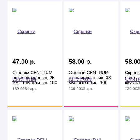
47.00 р.
58.00 р.
58.00
Скрепки CENTRUM
Скрепки CENTRUM
Скреп
никелированные, 25
никелированные, 33
цветны
мм, треугольные, 100
мм, овальные, 100
круглые
шт. в карт.уп.
шт. в карт. уп.
карт.уп
139-0034 арт.
139-0033 арт.
139-0035