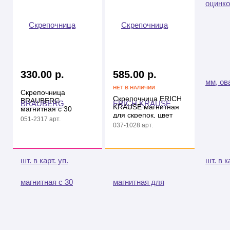
330.00 р.
585.00 р.
НЕТ В НАЛИЧИИ
Скрепочница
Скрепочница ERICH
BRAUBERG
KRAUSE магнитная
магнитная с 30
для скрепок, цвет
скрепками, большой
051-2317 арт.
черный
бочонок, черная
037-1028 арт.