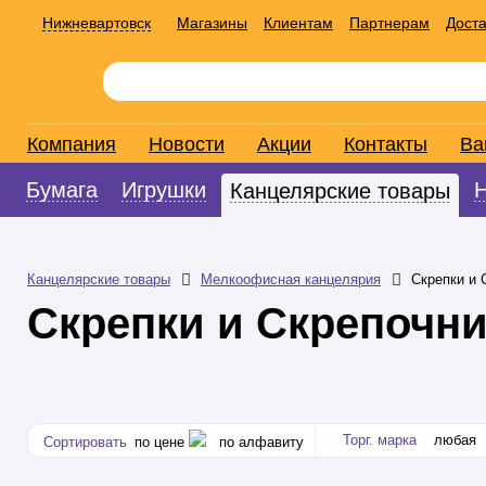
Нижневартовск
Магазины
Клиентам
Партнерам
Доста
Компания
Новости
Акции
Контакты
Ва
Бумага
Игрушки
Канцелярские товары
Канцелярские товары
Мелкоофисная канцелярия
Скрепки и 
Скрепки и Скрепочн
Торг. марка
любая
Сортировать
по цене
по алфавиту