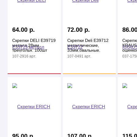
64.00 р.
72.00 р.
86.00
Скрепки DELI E39719
Скрепки Deli E39712
Скрепк
металл 28мм
металлические,
KRAUS
треугольн. 100шт
33мм,овальные,
оцинко
картон. кор.
100шт, в картю уп.
мм, 100
107-2916 арт.
107-0491 арт.
037-1758
95.00 р.
107.00 р.
115.0