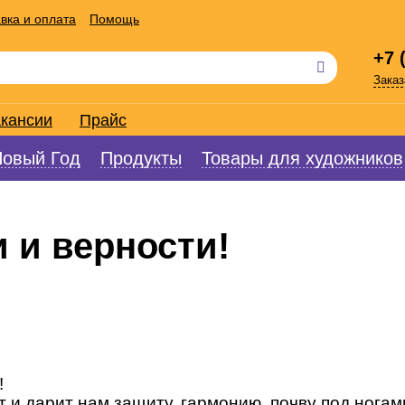
вка и оплата
Помощь
+7 
Заказ
кансии
Прайс
Новый Год
Продукты
Товары для художников
 и верности!
!
т и дарит нам защиту, гармонию, почву под ногам