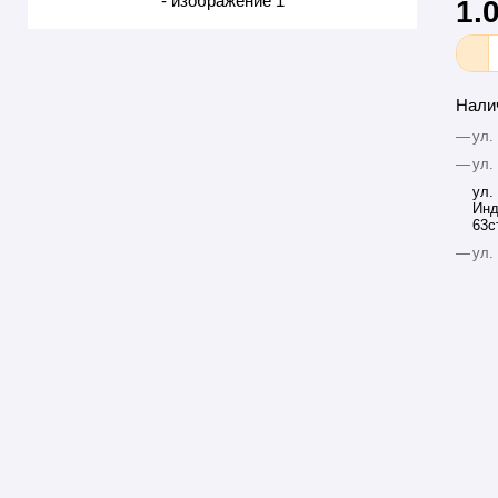
1.
Нали
—
ул.
—
ул.
ул.
Инд
63с
—
ул.