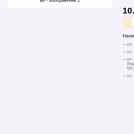
10
Нали
—
ул.
—
ул.
—
ул.
Инд
63с
—
ул.