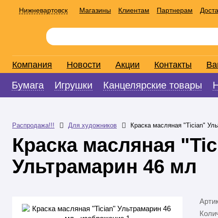
Нижневартовск
Магазины
Клиентам
Партнерам
Доста
Компания
Новости
Акции
Контакты
Ва
Бумага
Игрушки
Канцелярские товары
Распродажа!!!
Для художников
Краска масляная "Tician" Ул
Краска масляная "Tic
Ультрамарин 46 мл
Арти
Колич