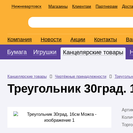
Нижневартовск
Магазины
Клиентам
Партнерам
Доста
Компания
Новости
Акции
Контакты
Ва
Бумага
Игрушки
Канцелярские товары
Канцелярские товары
Чертёжные принадлежности
Треугольн
Треугольник 30град.
Арти
Колич
Торго