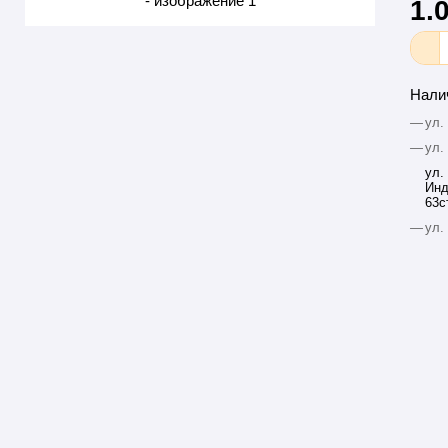
1.
Нали
—
ул.
—
ул.
ул.
Инд
63с
—
ул.