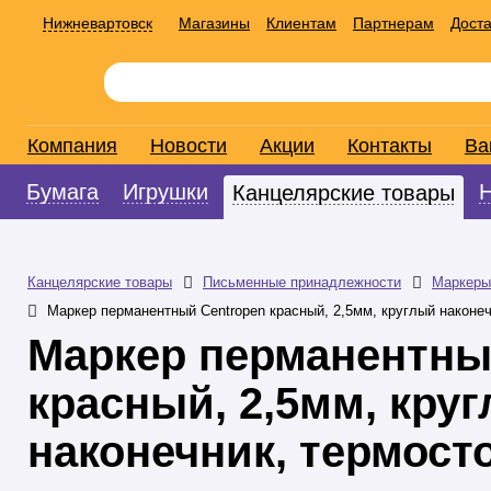
Нижневартовск
Магазины
Клиентам
Партнерам
Доста
Компания
Новости
Акции
Контакты
Ва
Бумага
Игрушки
Канцелярские товары
Канцелярские товары
Письменные принадлежности
Маркеры
Маркер перманентный Centropen красный, 2,5мм, круглый наконе
Маркер перманентны
красный, 2,5мм, кру
наконечник, термост