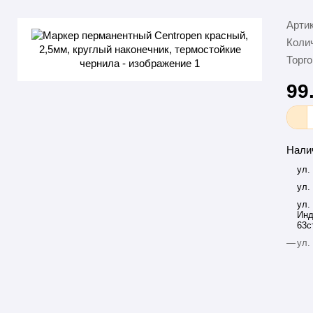
Арти
Колич
Торго
99
Нали
ул.
ул.
ул.
Инд
63с
—
ул.