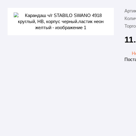
Арти
Колич
Торго
11
Н
Поста