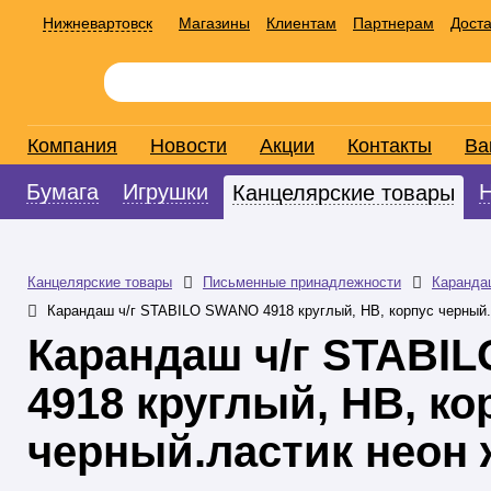
Нижневартовск
Магазины
Клиентам
Партнерам
Доста
Компания
Новости
Акции
Контакты
Ва
Бумага
Игрушки
Канцелярские товары
Канцелярские товары
Письменные принадлежности
Каранда
Карандаш ч/г STABILO SWANO 4918 круглый, НВ, корпус черный.
Карандаш ч/г STABI
4918 круглый, НВ, ко
черный.ластик неон