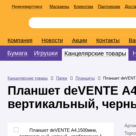
Нижневартовск
Магазины
Клиентам
Партнерам
Доста
Компания
Новости
Акции
Контакты
Ва
Бумага
Игрушки
Канцелярские товары
Канцелярские товары
Папки
Планшеты
Планшет deVENTE
Планшет deVENTE А4
вертикальный, черн
Арти
Торго