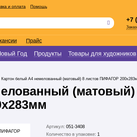
вка и оплата
Помощь
+7 
Заказ
кансии
Прайс
Новый Год
Продукты
Товары для художников
Картон белый А4 немелованный (матовый) 8 листов ПИФАГОР 200х283
мелованный (матовый)
0х283мм
Артикул:
051-3408
Количество в упаковке:
1