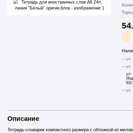
Колич
Торго
54
Нали
—
ул.
—
ул.
ул.
Инд
63с
—
ул.
Описание
Тетрадь-словарик компактного размера с обложкой из мелов