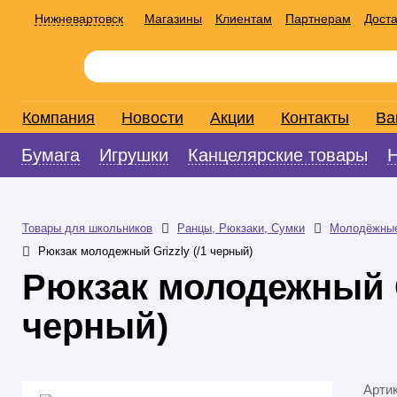
Нижневартовск
Магазины
Клиентам
Партнерам
Доста
Компания
Новости
Акции
Контакты
Ва
Бумага
Игрушки
Канцелярские товары
Товары для школьников
Ранцы, Рюкзаки, Сумки
Молодёжны
Рюкзак молодежный Grizzly (/1 черный)
Рюкзак молодежный Gr
черный)
Арти