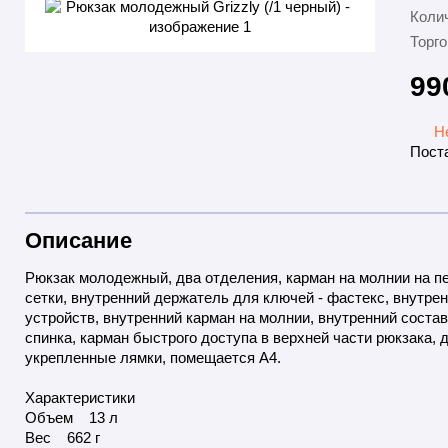
Колич
Торго
99
Н
Поста
Описание
Рюкзак молодежный, два отделения, карман на молнии на п
сетки, внутренний держатель для ключей - фастекс, внутре
устройств, внутренний карман на молнии, внутренний соста
спинка, карман быстрого доступа в верхней части рюкзака, 
укрепленные лямки, помещается А4.
Характеристики
Объем 13 л
Вес 662 г