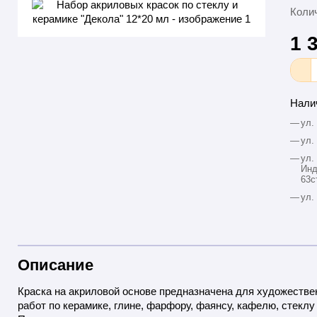
Колич
1 
Нали
—
ул.
—
ул.
—
ул.
Инд
63с
—
ул.
Описание
Краска на акриловой основе предназначена для художеств
работ по керамике, глине, фарфору, фаянсу, кафелю, стеклу