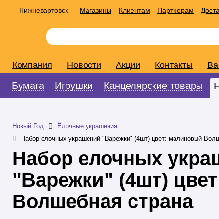
Нижневартовск
Магазины
Клиентам
Партнерам
Доста
Компания
Новости
Акции
Контакты
Ва
Бумага
Игрушки
Канцелярские товары
Новый Год
Ёлочные украшения
Набор елочных украшений "Варежки" (4шт) цвет: малиновый Вол
Набор елочных укра
"Варежки" (4шт) цве
Волшебная страна