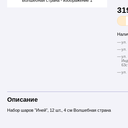
31
Нали
—
ул.
—
ул.
—
ул.
Инд
63с
—
ул.
Описание
Набор шаров "Иней", 12 шт., 4 см Волшебная страна