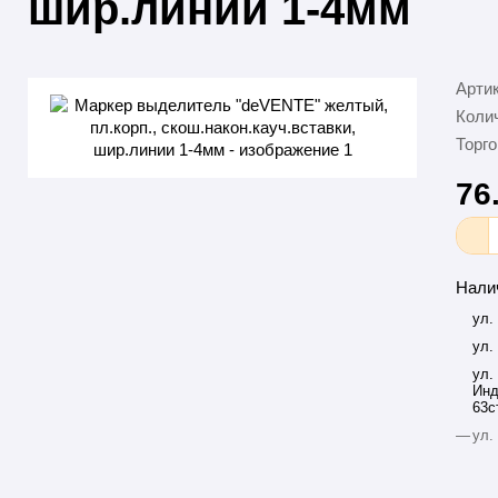
шир.линии 1-4мм
Арти
Колич
Торго
76
Нали
ул.
ул.
ул.
Инд
63с
—
ул.