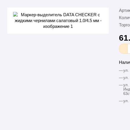
Арти
Колич
Торго
61
Нали
—
ул.
—
ул.
—
ул.
Инд
63с
—
ул.