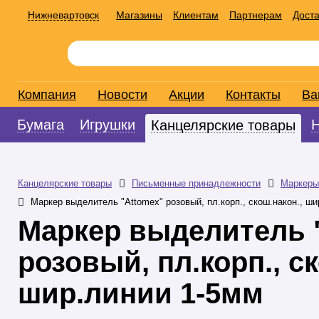
Нижневартовск
Магазины
Клиентам
Партнерам
Доста
Компания
Новости
Акции
Контакты
Ва
Бумага
Игрушки
Канцелярские товары
Канцелярские товары
Письменные принадлежности
Маркеры
Маркер выделитель "Attomex" розовый, пл.корп., скош.након., ш
Маркер выделитель 
розовый, пл.корп., ск
шир.линии 1-5мм