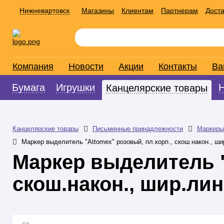
Нижневартовск
Магазины
Клиентам
Партнерам
Доста
Компания
Новости
Акции
Контакты
Ва
Бумага
Игрушки
Канцелярские товары
Канцелярские товары
Письменные принадлежности
Маркеры
Маркер выделитель "Attomex" розовый, пл.корп., скош.након., ш
Маркер выделитель "
скош.након., шир.ли