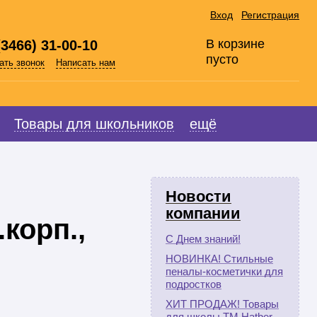
Вход
Регистрация
В корзине
(3466) 31-00-10
пусто
ать звонок
Написать нам
Товары для школьников
ещё
Новости
компании
корп.,
С Днем знаний!
НОВИНКА! Стильные
пеналы-косметички для
подростков
ХИТ ПРОДАЖ! Товары
для школы ТМ Hatber