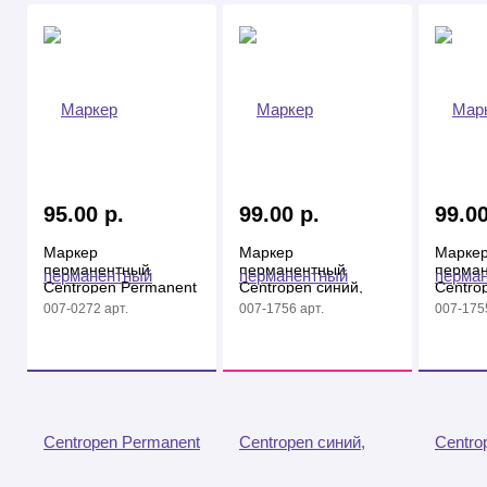
95.00 р.
99.00 р.
99.00
Маркер
Маркер
Марке
перманентный
перманентный
перма
Centropen Permanent
Centropen синий,
Centro
OHP черный, 0,6мм,
2,5мм, круглый
2,5мм,
007-0272 арт.
007-1756 арт.
007-1755
круглый
наконечник,
наконе
термостойкие
термос
чернила
чернил