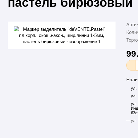
пастель бирюзовый
Арти
Колич
Торго
99
Нали
ул.
ул.
ул.
Инд
63с
—
ул.