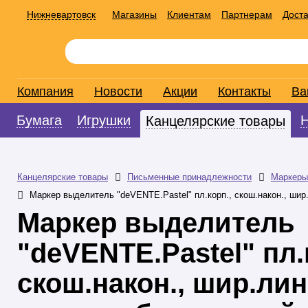
Нижневартовск
Магазины
Клиентам
Партнерам
Доста
Компания
Новости
Акции
Контакты
Ва
Бумага
Игрушки
Канцелярские товары
Канцелярские товары
Письменные принадлежности
Маркеры
Маркер выделитель "deVENTE.Pastel" пл.корп., скош.након., шир
Маркер выделитель
"deVENTE.Pastel" пл.
скош.након., шир.лин