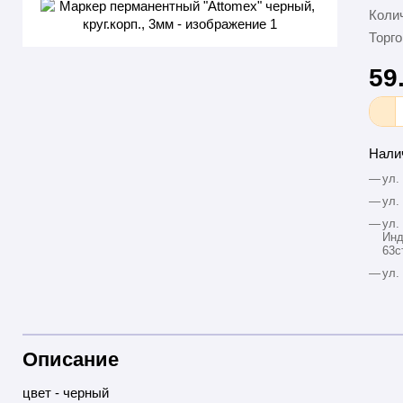
Колич
Торго
59
Нали
—
ул.
—
ул.
—
ул.
Инд
63с
—
ул.
Описание
цвет - черный