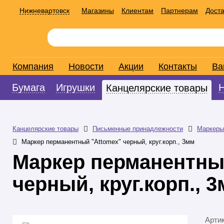
Нижневартовск
Магазины
Клиентам
Партнерам
Доста
Компания
Новости
Акции
Контакты
Ва
Бумага
Игрушки
Канцелярские товары
Канцелярские товары
Письменные принадлежности
Маркеры
Маркер перманентный "Attomex" черный, круг.корп., 3мм
Маркер перманентны
черный, круг.корп., 
Арти