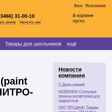
Вход
Регистрация
В корзине
(3466) 31-00-10
пусто
ать звонок
Написать нам
Товары для школьников
ещё
Новости
компании
paint
С Днем знаний!
НИТРО-
НОВИНКА! Стильные
пеналы-косметички для
подростков
ХИТ ПРОДАЖ! Товары
для школы ТМ Hatber