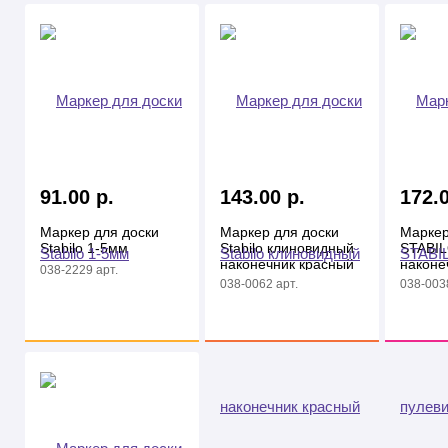
91.00 р.
143.00 р.
172.0
Маркер для доски
Маркер для доски
Маркер
Stabilo 1-5мм
Stabilo клиновидный
STABIL
наконечник красный
наконе
038-2229 арт.
038-0062 арт.
038-0038