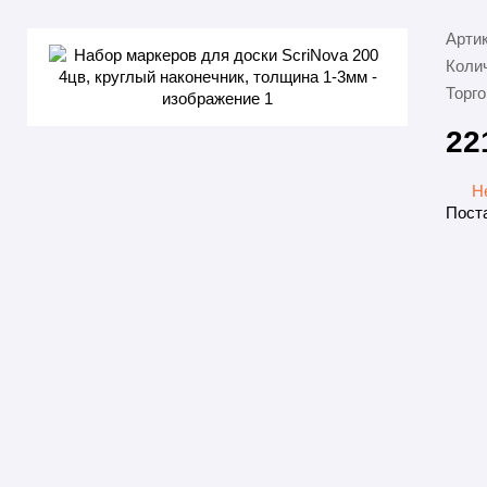
Арти
Колич
Торго
22
Н
Поста