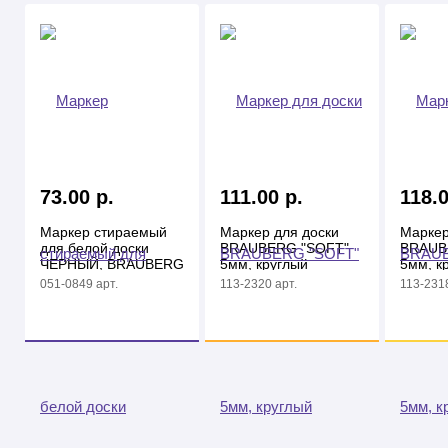
73.00 р.
111.00 р.
118.0
Маркер стираемый
Маркер для доски
Маркер
для белой доски
BRAUBERG "SOFT"
BRAUB
ЧЕРНЫЙ, BRAUBERG
5мм, круглый
5мм, к
"CLASSIC", 3 мм, с
наконечник черный
наконе
051-0849 арт.
113-2320 арт.
113-2318
клипом