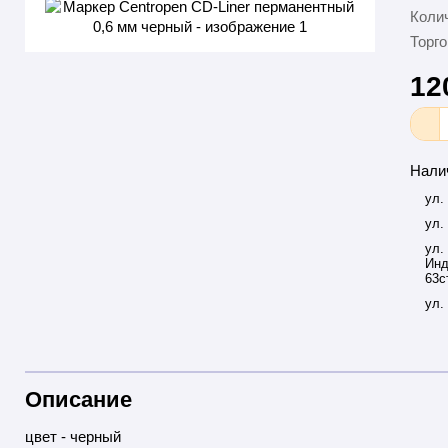
Колич
Торго
12
Нали
ул.
ул.
ул.
Инд
63с
ул.
Описание
цвет - черный