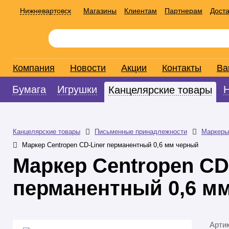
Нижневартовск
Магазины
Клиентам
Партнерам
Доста
Компания
Новости
Акции
Контакты
Ва
Бумага
Игрушки
Канцелярские товары
Канцелярские товары
Письменные принадлежности
Маркеры
Маркер Centropen СD-Liner перманентный 0,6 мм черный
Маркер Centropen СD
перманентный 0,6 м
Арти