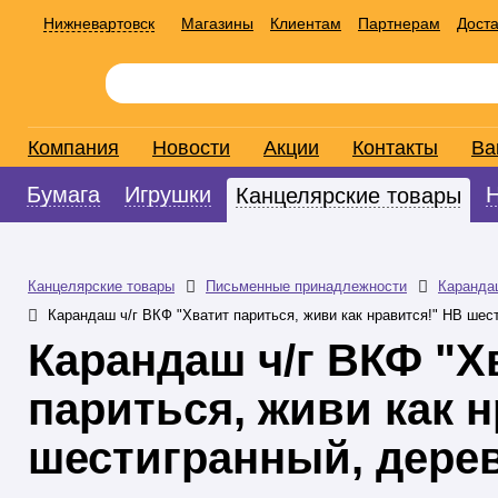
Нижневартовск
Магазины
Клиентам
Партнерам
Доста
Компания
Новости
Акции
Контакты
Ва
Бумага
Игрушки
Канцелярские товары
Канцелярские товары
Письменные принадлежности
Каранда
Карандаш ч/г ВКФ "Хватит париться, живи как нравится!" НВ шес
Карандаш ч/г ВКФ "Х
париться, живи как 
шестигранный, дере