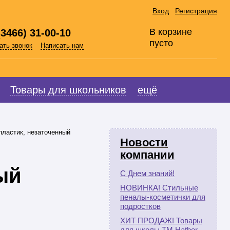
Вход
Регистрация
В корзине
(3466) 31-00-10
пусто
ать звонок
Написать нам
Товары для школьников
ещё
пластик, незаточенный
Новости
компании
ый
С Днем знаний!
НОВИНКА! Стильные
пеналы-косметички для
подростков
ХИТ ПРОДАЖ! Товары
для школы ТМ Hatber