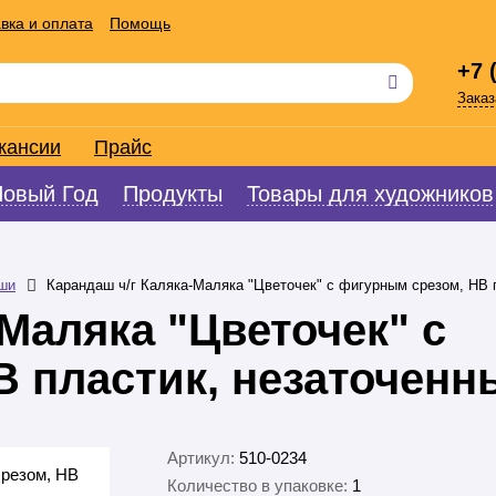
вка и оплата
Помощь
+7 
Заказ
кансии
Прайс
Новый Год
Продукты
Товары для художников
ши
Карандаш ч/г Каляка-Маляка "Цветочек" с фигурным срезом, НВ 
-Маляка "Цветочек" с
В пластик, незаточенн
Артикул:
510-0234
Количество в упаковке:
1