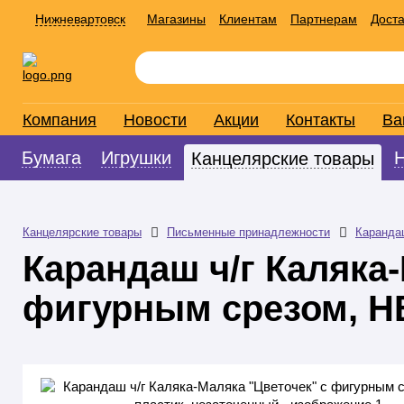
Нижневартовск
Магазины
Клиентам
Партнерам
Доста
Компания
Новости
Акции
Контакты
Ва
Бумага
Игрушки
Канцелярские товары
Канцелярские товары
Письменные принадлежности
Каранда
Карандаш ч/г Каляка
фигурным срезом, Н