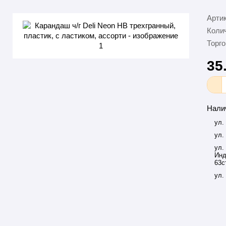
Арти
Колич
Торго
35
Нали
ул.
ул.
ул.
Инд
63с
ул.