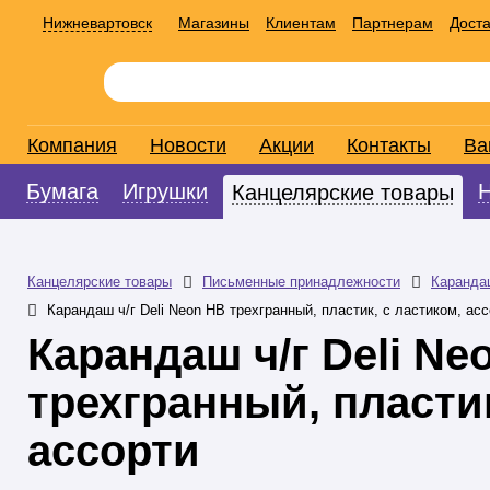
Нижневартовск
Магазины
Клиентам
Партнерам
Доста
Компания
Новости
Акции
Контакты
Ва
Бумага
Игрушки
Канцелярские товары
Канцелярские товары
Письменные принадлежности
Каранда
Карандаш ч/г Deli Neon HB трехгранный, пластик, с ластиком, ас
Карандаш ч/г Deli Ne
трехгранный, пластик
ассорти