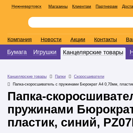
Нижневартовск
Магазины
Клиентам
Партнерам
Доста
Компания
Новости
Акции
Контакты
Ва
Бумага
Игрушки
Канцелярские товары
Канцелярские товары
Папки
Скоросшиватели
Папка-скоросшиватель с пружинами Бюрократ А4 0,70мм, пластик
Папка-скоросшивате
пружинами Бюрократ
пластик, синий, PZ0