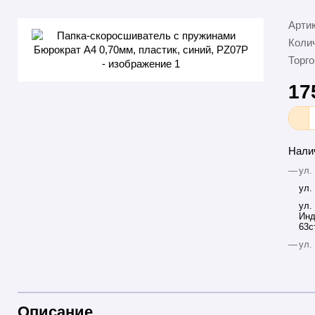
Арти
Колич
Торго
17
Нали
—
ул.
ул.
ул.
Инд
63с
—
ул.
Описание