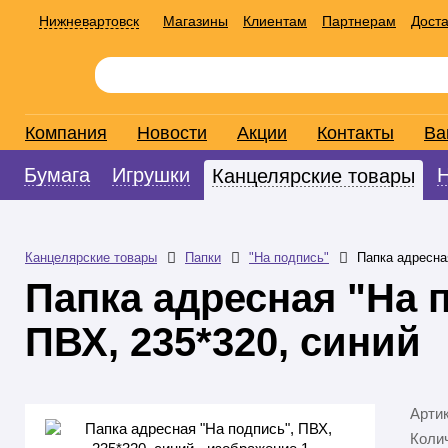
Нижневартовск
Магазины
Клиентам
Партнерам
Доста
Компания
Новости
Акции
Контакты
Ва
Бумага
Игрушки
Канцелярские товары
Канцелярские товары
Папки
"На подпись"
Папка адресна
Папка адресная "На 
ПВХ, 235*320, синий
Арти
Колич