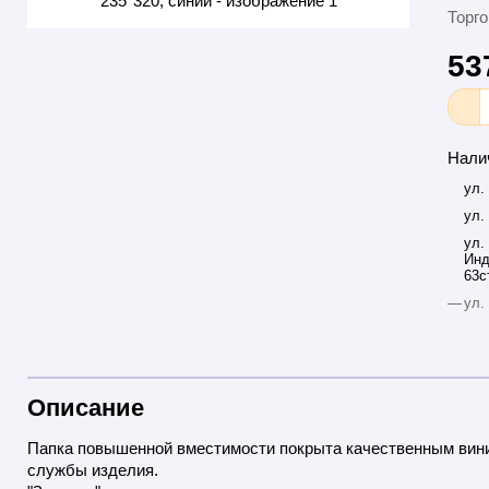
Торго
53
Нали
ул.
ул.
ул.
Инд
63с
—
ул.
Описание
Папка повышенной вместимости покрыта качественным вини
службы изделия.