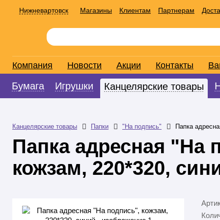
Нижневартовск
Магазины
Клиентам
Партнерам
Доста
Компания
Новости
Акции
Контакты
Ва
Бумага
Игрушки
Канцелярские товары
Канцелярские товары
Папки
"На подпись"
Папка адресная
Папка адресная "На 
кожзам, 220*320, син
Арти
Колич