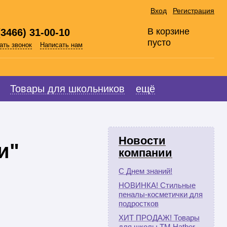
Вход
Регистрация
В корзине
(3466) 31-00-10
пусто
ать звонок
Написать нам
Товары для школьников
ещё
Новости
и"
компании
С Днем знаний!
НОВИНКА! Стильные
пеналы-косметички для
подростков
ХИТ ПРОДАЖ! Товары
для школы ТМ Hatber