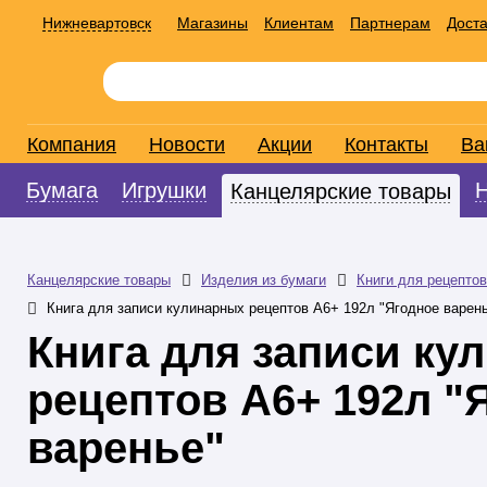
Нижневартовск
Магазины
Клиентам
Партнерам
Доста
Компания
Новости
Акции
Контакты
Ва
Бумага
Игрушки
Канцелярские товары
Канцелярские товары
Изделия из бумаги
Книги для рецептов
Книга для записи кулинарных рецептов А6+ 192л "Ягодное варен
Книга для записи ку
рецептов А6+ 192л "
варенье"